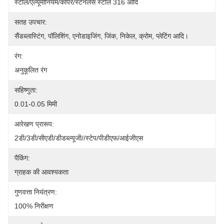
स्टील/एल्यूमीनियम/कॉपर/स्टेनलेस स्टील 316 आदि
सतह उपचार:
सैंडब्लास्टिंग, पॉलिशिंग, एनोडाइजिंग, जिंक, निकेल, क्रोम, प्लेटिंग आदि।
रंग:
अनुकूलित रंग
सहिष्णुता:
0.01-0.05 मिमी
आरेखण प्रारूप:
2डी/3डी/सीएडी/डीडब्ल्यूजी//स्टेप/पीडीएफ/आईजीएस
पैकिंग:
ग्राहक की आवश्यकता
गुणवत्ता नियंत्रण:
100% निरीक्षण