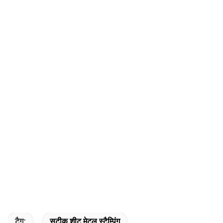
टैग:
सटीक शीट मेटल स्टैम्पिंग