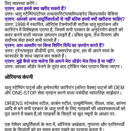
लिए व्यवस्था करेंगे।
प्रश्न: आप हमसे क्या खरीद सकते हैं?
उत्तरः धातु स्टैम्पिंग/टॉगल लच/कास्टिंग/क्लैम्प/क्रेट क्लिप/सर्वर चेसिस
प्रश्न: आपको अन्य आपूर्तिकर्ताओं से नहीं बल्कि हमसे क्यों खरीदना चाहिए?
उत्तर: 1998 में स्थापित, ओरिएंस टेक्नोलॉजी सटीक धातु मुद्रांकन और
कास्टिंग में विशेषज्ञता प्राप्त है, जिसमें सभी प्रकार के अनुप्रयोग क्षेत्रों को
कवर करने वाली व्यापक उत्पादन लाइनें हैं।उचित मूल्य, तेज वितरण और
सर्वोत्तम सेवा हमारे सभी फायदे हैं।
प्रश्न: आप आमतौर पर किस शिपिंग विधि का उपयोग करते हैं?
उत्तर: ट्रेन/समुद्र डीडीपी द्वारा, एक्सप्रेस द्वारा, हम भी अपने स्वयं के
फारवर्डर के साथ जहाज कर सकते हैं।
प्रश्न: मुझे कैसे पता चलेगा कि आपने मेरा ऑर्डर भेज दिया है या नहीं?
उत्तर: आपका ऑर्डर भेजने के तुरंत बाद ट्रैकिंग नंबर प्रदान किया जाएगा।
ओरियन्स कंपनी
धातु स्टैम्पिंग पार्ट्स और इन्वेस्टमेंट कास्टिंग (लॉस्ट वैक्स) पार्ट्स की OEM
और ONE-STOP सेवा प्रदान करने वाला पसंदीदा व्यापारिक साझेदार।
ORIENS स्टेनलेस स्टील, कार्बन स्टील, एल्यूमीनियम, पीतल, तांबा, कांस्य
आदि से बने सभी प्रकार के धातु भागों के लिए ग्राहकों की आवश्यकताओं को
पूरा करने में सक्षम है,जो ग्राहकों के चित्रों या मूल नमूनों के आधार पर.
एक पेशेवर आपूर्तिकर्ता के रूप में, ओरियंस अखंडता, गुणवत्ता और प्रतिस्पर्धी
मूल्य के सिद्धांतों को हर समय बनाए रखने का प्रयास करता है।