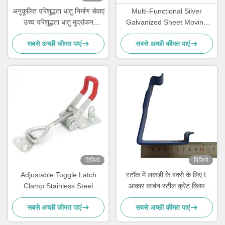
अनुकूलित परिशुद्धता धातु निर्माण सेवाएं
Multi-Functional Silver
उच्च परिशुद्धता धातु मुद्रांकन
Galvanized Sheet Moving
एनोडाइज करें
Wardrobe with Removable
सबसे अच्छी कीमत पाएं
सबसे अच्छी कीमत पाएं
Hanging Rod & Carton
विडियो
विडियो
Adjustable Toggle Latch
स्टॉक में लकड़ी के बक्से के लिए L
Clamp Stainless Steel
आकार कार्बन स्टील क्रेट क्लिप
Triangle Hasp Three Holes
लकड़ी के बक्से के लिए वसंत भरी हुई
सबसे अच्छी कीमत पाएं
सबसे अच्छी कीमत पाएं
Mortise Lock 80mm Backset
पैलेट क्लिप कस्टम आकार
1 Key Quick Release