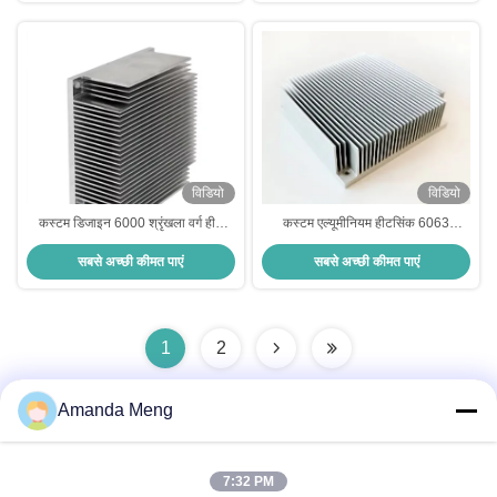
विडियो
विडियो
कस्टम डिजाइन 6000 श्रृंखला वर्ग हीट
कस्टम एल्यूमीनियम हीटसिंक 6063
सिंक ODM सीएनसी हीटसिंक एल्यूमीनियम
एल्यूमीनियम हीटसिंक एक्सट्रूज़न 0.05
सबसे अच्छी कीमत पाएं
सबसे अच्छी कीमत पाएं
मिमी सटीकता
1
2
Amanda Meng
त्वरित संपर्क
7:32 PM