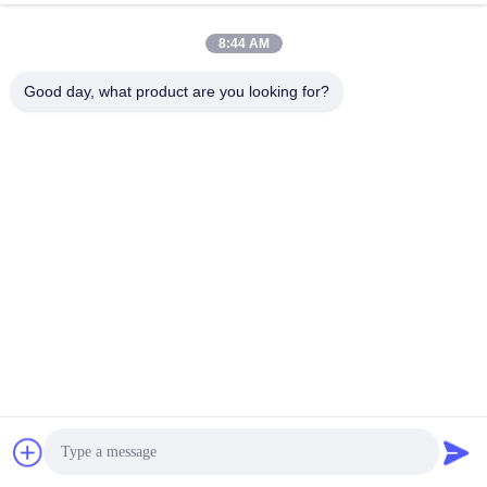
8:44 AM
Good day, what product are you looking for?
विडियो
विडियो
सटीकता 0.05 मिमी कस्टम शीट धातु
एनोडाइज्ड स्टेनलेस शीट मेटल
निर्माण शीट धातु रैपिड प्रोटोटाइप
फैब्रिकेशन सेवाएँ अनुकूलित
ISO9001
सबसे अच्छी कीमत पाएं
सबसे अच्छी कीमत पाएं