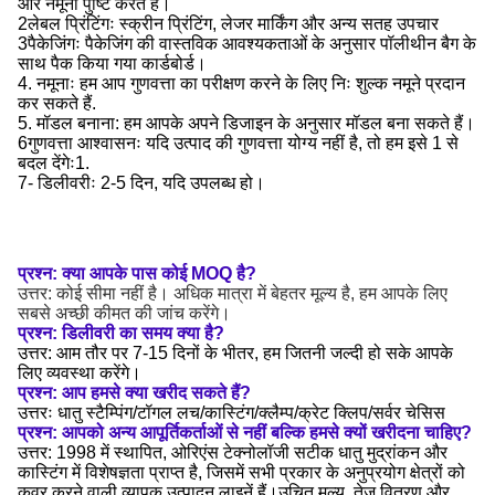
और नमूना पुष्टि करते हैं।
2लेबल प्रिंटिंगः स्क्रीन प्रिंटिंग, लेजर मार्किंग और अन्य सतह उपचार
3पैकेजिंगः पैकेजिंग की वास्तविक आवश्यकताओं के अनुसार पॉलीथीन बैग के
साथ पैक किया गया कार्डबोर्ड।
4. नमूनाः हम आप गुणवत्ता का परीक्षण करने के लिए निः शुल्क नमूने प्रदान
कर सकते हैं.
5. मॉडल बनाना: हम आपके अपने डिजाइन के अनुसार मॉडल बना सकते हैं।
6गुणवत्ता आश्वासनः यदि उत्पाद की गुणवत्ता योग्य नहीं है, तो हम इसे 1 से
बदल देंगेः1.
7- डिलीवरीः 2-5 दिन, यदि उपलब्ध हो।
प्रश्न: क्या आपके पास कोई MOQ है?
उत्तर: कोई सीमा नहीं है। अधिक मात्रा में बेहतर मूल्य है, हम आपके लिए
सबसे अच्छी कीमत की जांच करेंगे।
प्रश्न: डिलीवरी का समय क्या है?
उत्तर: आम तौर पर 7-15 दिनों के भीतर, हम जितनी जल्दी हो सके आपके
लिए व्यवस्था करेंगे।
प्रश्न: आप हमसे क्या खरीद सकते हैं?
उत्तरः धातु स्टैम्पिंग/टॉगल लच/कास्टिंग/क्लैम्प/क्रेट क्लिप/सर्वर चेसिस
प्रश्न: आपको अन्य आपूर्तिकर्ताओं से नहीं बल्कि हमसे क्यों खरीदना चाहिए?
उत्तर: 1998 में स्थापित, ओरिएंस टेक्नोलॉजी सटीक धातु मुद्रांकन और
कास्टिंग में विशेषज्ञता प्राप्त है, जिसमें सभी प्रकार के अनुप्रयोग क्षेत्रों को
कवर करने वाली व्यापक उत्पादन लाइनें हैं।उचित मूल्य, तेज वितरण और