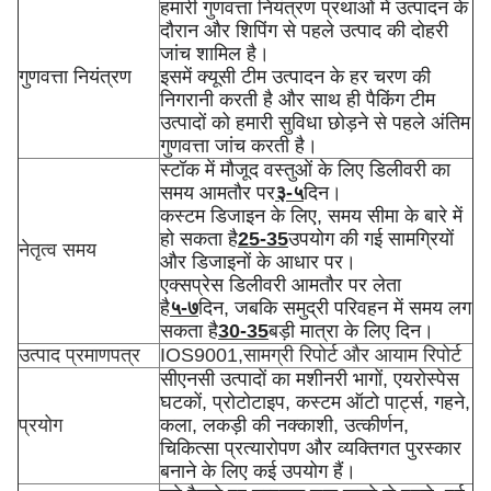
हमारी गुणवत्ता नियंत्रण प्रथाओं में उत्पादन के
दौरान और शिपिंग से पहले उत्पाद की दोहरी
जांच शामिल है।
गुणवत्ता नियंत्रण
इसमें क्यूसी टीम उत्पादन के हर चरण की
निगरानी करती है और साथ ही पैकिंग टीम
उत्पादों को हमारी सुविधा छोड़ने से पहले अंतिम
गुणवत्ता जांच करती है।
स्टॉक में मौजूद वस्तुओं के लिए डिलीवरी का
समय आमतौर पर
३-५
दिन।
कस्टम डिजाइन के लिए, समय सीमा के बारे में
हो सकता है
25-35
उपयोग की गई सामग्रियों
नेतृत्व समय
और डिजाइनों के आधार पर।
एक्सप्रेस डिलीवरी आमतौर पर लेता
है
५-७
दिन, जबकि समुद्री परिवहन में समय लग
सकता है
30-35
बड़ी मात्रा के लिए दिन।
उत्पाद प्रमाणपत्र
IOS9001,सामग्री रिपोर्ट और आयाम रिपोर्ट
सीएनसी उत्पादों का मशीनरी भागों, एयरोस्पेस
घटकों, प्रोटोटाइप, कस्टम ऑटो पार्ट्स, गहने,
प्रयोग
कला, लकड़ी की नक्काशी, उत्कीर्णन,
चिकित्सा प्रत्यारोपण और व्यक्तिगत पुरस्कार
बनाने के लिए कई उपयोग हैं।