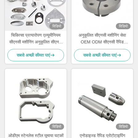
विडियो
विडियो
चिकित्सा प्रत्यारोपण एल्यूमीनियम
अनुकूलित सीएनसी मशीनिंग सेवा
सीएनसी मशीनिंग अनुकूलित सीएनसी
OEM ODM सीएनसी रैपिड
धातु घटकों
प्रोटोटाइप
सबसे अच्छी कीमत पाएं
सबसे अच्छी कीमत पाएं
विडियो
विडियो
ओडीएम स्टेनलेस स्टील घुमाया घटकों
एनोडाइज्ड रैपिड प्रोटोटाइपिंग