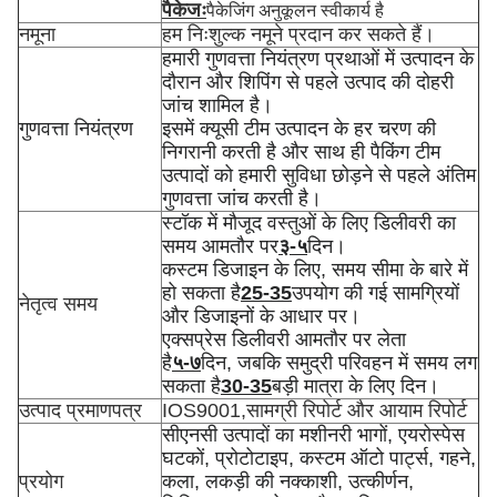
पैकेजः
पैकेजिंग अनुकूलन स्वीकार्य है
नमूना
हम निःशुल्क नमूने प्रदान कर सकते हैं।
हमारी गुणवत्ता नियंत्रण प्रथाओं में उत्पादन के
दौरान और शिपिंग से पहले उत्पाद की दोहरी
जांच शामिल है।
गुणवत्ता नियंत्रण
इसमें क्यूसी टीम उत्पादन के हर चरण की
निगरानी करती है और साथ ही पैकिंग टीम
उत्पादों को हमारी सुविधा छोड़ने से पहले अंतिम
गुणवत्ता जांच करती है।
स्टॉक में मौजूद वस्तुओं के लिए डिलीवरी का
समय आमतौर पर
३-५
दिन।
कस्टम डिजाइन के लिए, समय सीमा के बारे में
हो सकता है
25-35
उपयोग की गई सामग्रियों
नेतृत्व समय
और डिजाइनों के आधार पर।
एक्सप्रेस डिलीवरी आमतौर पर लेता
है
५-७
दिन, जबकि समुद्री परिवहन में समय लग
सकता है
30-35
बड़ी मात्रा के लिए दिन।
उत्पाद प्रमाणपत्र
IOS9001,सामग्री रिपोर्ट और आयाम रिपोर्ट
सीएनसी उत्पादों का मशीनरी भागों, एयरोस्पेस
घटकों, प्रोटोटाइप, कस्टम ऑटो पार्ट्स, गहने,
प्रयोग
कला, लकड़ी की नक्काशी, उत्कीर्णन,