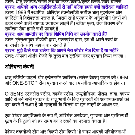
उत्तरः धातु स्टैम्पिंग/टॉगल लच/कास्टिंग/क्लैम्प/क्रेट क्लिप/सर्वर चेसिस
प्रश्न: आपको अन्य आपूर्तिकर्ताओं से नहीं बल्कि हमसे क्यों खरीदना चाहिए?
उत्तर: 1998 में स्थापित, ओरिएंस टेक्नोलॉजी सटीक धातु मुद्रांकन और
कास्टिंग में विशेषज्ञता प्राप्त है, जिसमें सभी प्रकार के अनुप्रयोग क्षेत्रों को
कवर करने वाली व्यापक उत्पादन लाइनें हैं।उचित मूल्य, तेज वितरण और
सर्वोत्तम सेवा हमारे सभी फायदे हैं।
प्रश्न: आप आमतौर पर किस शिपिंग विधि का उपयोग करते हैं?
उत्तर: ट्रेन/समुद्र डीडीपी द्वारा, एक्सप्रेस द्वारा, हम भी अपने स्वयं के
फारवर्डर के साथ जहाज कर सकते हैं।
प्रश्न: मुझे कैसे पता चलेगा कि आपने मेरा ऑर्डर भेज दिया है या नहीं?
उत्तर: आपका ऑर्डर भेजने के तुरंत बाद ट्रैकिंग नंबर प्रदान किया जाएगा।
ओरियन्स कंपनी
धातु स्टैम्पिंग पार्ट्स और इन्वेस्टमेंट कास्टिंग (लॉस्ट वैक्स) पार्ट्स की OEM
और ONE-STOP सेवा प्रदान करने वाला पसंदीदा व्यापारिक साझेदार।
ORIENS स्टेनलेस स्टील, कार्बन स्टील, एल्यूमीनियम, पीतल, तांबा, कांस्य
आदि से बने सभी प्रकार के धातु भागों के लिए ग्राहकों की आवश्यकताओं को
पूरा करने में सक्षम है,जो ग्राहकों के चित्रों या मूल नमूनों के आधार पर.
एक पेशेवर आपूर्तिकर्ता के रूप में, ओरियंस अखंडता, गुणवत्ता और प्रतिस्पर्धी
मूल्य के सिद्धांतों को हर समय बनाए रखने का प्रयास करता है।
पेशेवर तकनीकी टीम और बिक्री टीम किसी भी समय आपकी परियोजनाओं