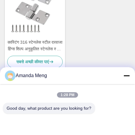
कास्टिंग 316 स्टेनलेस स्टील दरवाजा
हिंग्स शिल्प अनुकूलित स्टेनलेस स्टील
कास्टिंग
सबसे अच्छी कीमत पाएं
Amanda Meng
त्वरित संपर्क
1:28 PM
Good day, what product are you looking for?
पता
Rm. 1010, बिल्डिंग डी, ताइहुआ लॉन्गची स्क्वायर, चांगपिंग डिस्ट्रिक्ट,
बीजिंग, चीन