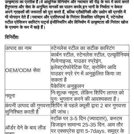
उत्कृष्टता का प्रतीक हैं।वे आधुनिक विनिर्माण और नवाचार की रीढ़ के रूप में कार्य करते
हैंगुणवत्ता और सेवा के अनुचित मानकों का पालन करके,इन भागों के निर्माता न केवल
अपने ग्राहकों की जरूरतों को पूरा करते हैं, बल्कि प्रौद्योगिकी और उद्योग की प्रगति में
भी योगदान देते हैं।नवाचार और प्रतिस्पर्धा के निरंतर विकसित परिदृश्य में, स्टेनलेस
स्टील प्रेसिजन कास्टिंग पार्ट्स इंजीनियरिंग और विनिर्माण में उत्कृष्टता की निरंतर खोज
के प्रमाण के रूप में खड़े हैं।
विनिर्देशः
उत्पाद का नाम
स्टेनलेस स्टील का सटीक कास्टिंग
कार्बन स्टील, स्टेनलेस स्टील, एल्यूमीनियम
गैल्वेनाइज्ड, पाउडर स्प्रेइंग,
इलेक्ट्रोफोरेटिक पेंट, क्रोमिंग आदि
OEM/ODM सेवा
पाउडर स्प्रे रंग में अनुकूलित किया जा
सकता है
पैकेजिंग अनुकूलन
निःशुल्क नमूना, लेकिन शिपिंग लागत को
नमूना
पुनः भुगतान करने की आवश्यकता है।
कंपनी उत्पाद की गुणवत्ता
शिपिंग से पहले क्यूसी द्वारा 2 बार गुणवत्ता
सुनिश्चित करती है
की जांच।
स्टॉक पर 3-5 दिन (ज्यादातर), कस्टम
डिजाइन सामान्य 25-35 दिन. आम तौर
ऑर्डर देने के बाद लीड
पर एक्सप्रेस द्वारा 5-7days. समुद्र के