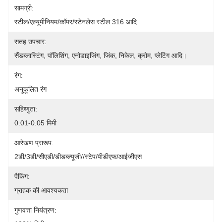
सामग्री:
स्टील/एल्यूमीनियम/कॉपर/स्टेनलेस स्टील 316 आदि
सतह उपचार:
सैंडब्लास्टिंग, पॉलिशिंग, एनोडाइजिंग, जिंक, निकेल, क्रोम, प्लेटिंग आदि।
रंग:
अनुकूलित रंग
सहिष्णुता:
0.01-0.05 मिमी
आरेखण प्रारूप:
2डी/3डी/सीएडी/डीडब्ल्यूजी//स्टेप/पीडीएफ/आईजीएस
पैकिंग:
ग्राहक की आवश्यकता
गुणवत्ता नियंत्रण: