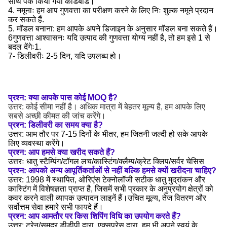
साथ पैक किया गया कार्डबोर्ड।
4. नमूनाः हम आप गुणवत्ता का परीक्षण करने के लिए निः शुल्क नमूने प्रदान
कर सकते हैं.
5. मॉडल बनाना: हम आपके अपने डिजाइन के अनुसार मॉडल बना सकते हैं।
6गुणवत्ता आश्वासनः यदि उत्पाद की गुणवत्ता योग्य नहीं है, तो हम इसे 1 से
बदल देंगेः1.
7- डिलीवरीः 2-5 दिन, यदि उपलब्ध हो।
प्रश्न: क्या आपके पास कोई MOQ है?
उत्तर: कोई सीमा नहीं है। अधिक मात्रा में बेहतर मूल्य है, हम आपके लिए
सबसे अच्छी कीमत की जांच करेंगे।
प्रश्न: डिलीवरी का समय क्या है?
उत्तर: आम तौर पर 7-15 दिनों के भीतर, हम जितनी जल्दी हो सके आपके
लिए व्यवस्था करेंगे।
प्रश्न: आप हमसे क्या खरीद सकते हैं?
उत्तरः धातु स्टैम्पिंग/टॉगल लच/कास्टिंग/क्लैम्प/क्रेट क्लिप/सर्वर चेसिस
प्रश्न: आपको अन्य आपूर्तिकर्ताओं से नहीं बल्कि हमसे क्यों खरीदना चाहिए?
उत्तर: 1998 में स्थापित, ओरिएंस टेक्नोलॉजी सटीक धातु मुद्रांकन और
कास्टिंग में विशेषज्ञता प्राप्त है, जिसमें सभी प्रकार के अनुप्रयोग क्षेत्रों को
कवर करने वाली व्यापक उत्पादन लाइनें हैं।उचित मूल्य, तेज वितरण और
सर्वोत्तम सेवा हमारे सभी फायदे हैं।
प्रश्न: आप आमतौर पर किस शिपिंग विधि का उपयोग करते हैं?
उत्तर: ट्रेन/समुद्र डीडीपी द्वारा, एक्सप्रेस द्वारा, हम भी अपने स्वयं के