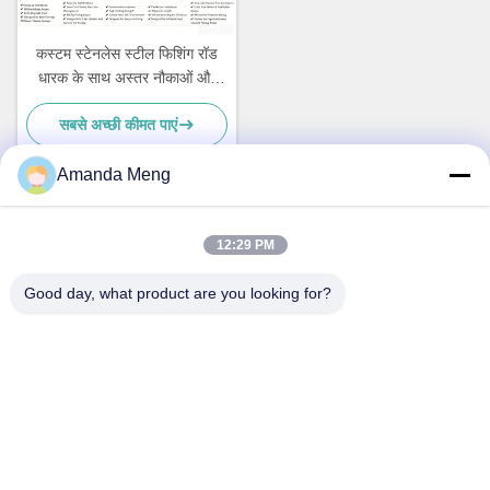
कस्टम स्टेनलेस स्टील फिशिंग रॉड
धारक के साथ अस्तर नौकाओं और
जहाजों के लिए नई नौका सामान
सबसे अच्छी कीमत पाएं
Amanda Meng
त्वरित संपर्क
12:29 PM
Good day, what product are you looking for?
पता
Rm. 1010, बिल्डिंग डी, ताइहुआ लॉन्गची स्क्वायर, चांगपिंग डिस्ट्रिक्ट,
बीजिंग, चीन
टेलीफोन
86-010-62574092
ईमेल