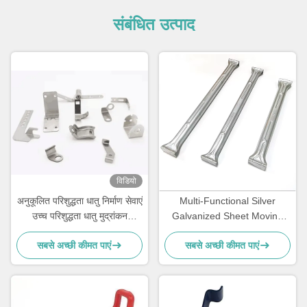
संबंधित उत्पाद
विडियो
अनुकूलित परिशुद्धता धातु निर्माण सेवाएं
Multi-Functional Silver
उच्च परिशुद्धता धातु मुद्रांकन
Galvanized Sheet Moving
एनोडाइज करें
Wardrobe with Removable
सबसे अच्छी कीमत पाएं
सबसे अच्छी कीमत पाएं
Hanging Rod & Carton