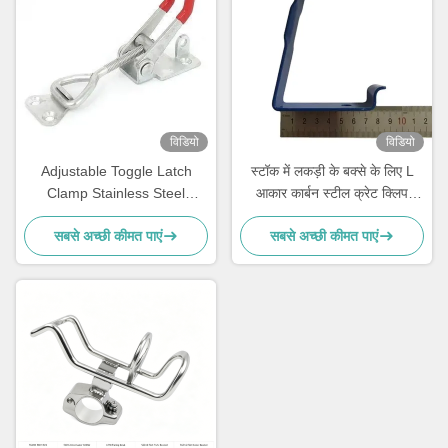
विडियो
विडियो
Adjustable Toggle Latch
स्टॉक में लकड़ी के बक्से के लिए L
Clamp Stainless Steel
आकार कार्बन स्टील क्रेट क्लिप
Triangle Hasp Three Holes
लकड़ी के बक्से के लिए वसंत भरी हुई
सबसे अच्छी कीमत पाएं
सबसे अच्छी कीमत पाएं
Mortise Lock 80mm Backset
पैलेट क्लिप कस्टम आकार
1 Key Quick Release