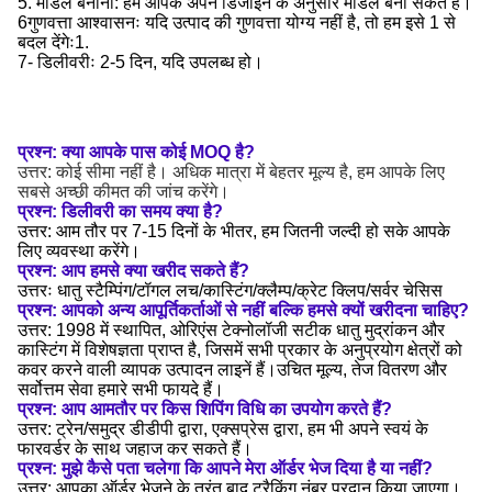
5. मॉडल बनाना: हम आपके अपने डिजाइन के अनुसार मॉडल बना सकते हैं।
6गुणवत्ता आश्वासनः यदि उत्पाद की गुणवत्ता योग्य नहीं है, तो हम इसे 1 से
बदल देंगेः1.
7- डिलीवरीः 2-5 दिन, यदि उपलब्ध हो।
प्रश्न: क्या आपके पास कोई MOQ है?
उत्तर: कोई सीमा नहीं है। अधिक मात्रा में बेहतर मूल्य है, हम आपके लिए
सबसे अच्छी कीमत की जांच करेंगे।
प्रश्न: डिलीवरी का समय क्या है?
उत्तर: आम तौर पर 7-15 दिनों के भीतर, हम जितनी जल्दी हो सके आपके
लिए व्यवस्था करेंगे।
प्रश्न: आप हमसे क्या खरीद सकते हैं?
उत्तरः धातु स्टैम्पिंग/टॉगल लच/कास्टिंग/क्लैम्प/क्रेट क्लिप/सर्वर चेसिस
प्रश्न: आपको अन्य आपूर्तिकर्ताओं से नहीं बल्कि हमसे क्यों खरीदना चाहिए?
उत्तर: 1998 में स्थापित, ओरिएंस टेक्नोलॉजी सटीक धातु मुद्रांकन और
कास्टिंग में विशेषज्ञता प्राप्त है, जिसमें सभी प्रकार के अनुप्रयोग क्षेत्रों को
कवर करने वाली व्यापक उत्पादन लाइनें हैं।उचित मूल्य, तेज वितरण और
सर्वोत्तम सेवा हमारे सभी फायदे हैं।
प्रश्न: आप आमतौर पर किस शिपिंग विधि का उपयोग करते हैं?
उत्तर: ट्रेन/समुद्र डीडीपी द्वारा, एक्सप्रेस द्वारा, हम भी अपने स्वयं के
फारवर्डर के साथ जहाज कर सकते हैं।
प्रश्न: मुझे कैसे पता चलेगा कि आपने मेरा ऑर्डर भेज दिया है या नहीं?
उत्तर: आपका ऑर्डर भेजने के तुरंत बाद ट्रैकिंग नंबर प्रदान किया जाएगा।