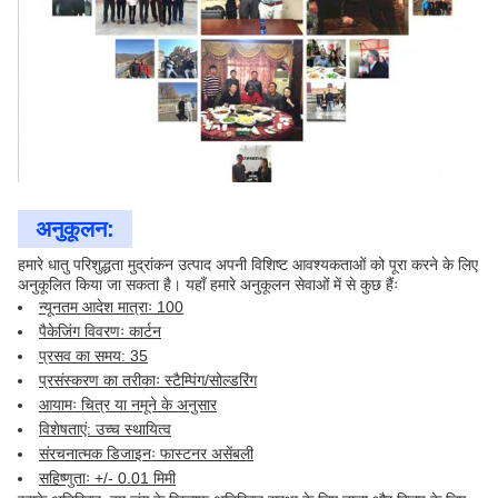
अनुकूलन:
हमारे धातु परिशुद्धता मुद्रांकन उत्पाद अपनी विशिष्ट आवश्यकताओं को पूरा करने के लिए
अनुकूलित किया जा सकता है। यहाँ हमारे अनुकूलन सेवाओं में से कुछ हैंः
न्यूनतम आदेश मात्राः 100
पैकेजिंग विवरणः कार्टन
प्रसव का समय: 35
प्रसंस्करण का तरीकाः स्टैम्पिंग/सोल्डरिंग
आयामः चित्र या नमूने के अनुसार
विशेषताएं: उच्च स्थायित्व
संरचनात्मक डिजाइनः फास्टनर असेंबली
सहिष्णुताः +/- 0.01 मिमी