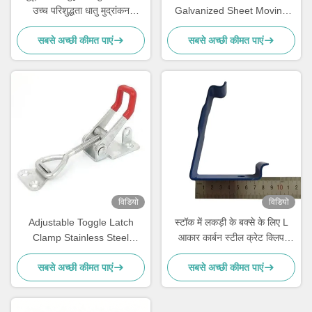
उच्च परिशुद्धता धातु मुद्रांकन
Galvanized Sheet Moving
एनोडाइज करें
Wardrobe with Removable
सबसे अच्छी कीमत पाएं
सबसे अच्छी कीमत पाएं
Hanging Rod & Carton
विडियो
विडियो
Adjustable Toggle Latch
स्टॉक में लकड़ी के बक्से के लिए L
Clamp Stainless Steel
आकार कार्बन स्टील क्रेट क्लिप
Triangle Hasp Three Holes
लकड़ी के बक्से के लिए वसंत भरी हुई
सबसे अच्छी कीमत पाएं
सबसे अच्छी कीमत पाएं
Mortise Lock 80mm Backset
पैलेट क्लिप कस्टम आकार
1 Key Quick Release