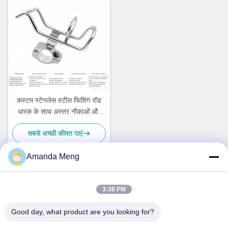
कस्टम स्टेनलेस स्टील फिशिंग रॉड
धारक के साथ अस्तर नौकाओं और
जहाजों के लिए नई नौका सामान
सबसे अच्छी कीमत पाएं
Amanda Meng
त्वरित संपर्क
3:38 PM
Good day, what product are you looking for?
पता