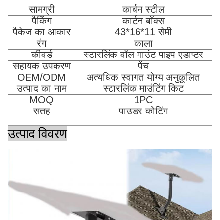
सामग्री
कार्बन स्टील
पैकिंग
कार्टन बॉक्स
पैकेज का आकार
43*16*11 सेमी
रंग
काला
कीवर्ड
स्टारलिंक वॉल माउंट पाइप एडाप्टर
सहायक उपकरण
पेंच
OEM/ODM
अत्यधिक स्वागत योग्य अनुकूलित
उत्पाद का नाम
स्टारलिंक माउंटिंग किट
MOQ
1PC
सतह
पाउडर कोटिंग
उत्पाद विवरण