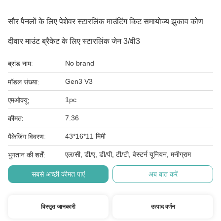
सौर पैनलों के लिए पेशेवर स्टारलिंक माउंटिंग किट समायोज्य झुकाव कोण
दीवार माउंट ब्रैकेट के लिए स्टारलिंक जेन 3/वी3
No brand
ब्रांड नाम:
Gen3 V3
मॉडल संख्या:
1pc
एमओक्यू:
7.36
कीमत:
43*16*11 मिमी
पैकेजिंग विवरण:
एल/सी, डी/ए, डी/पी, टी/टी, वेस्टर्न यूनियन, मनीग्राम
भुगतान की शर्तें:
सबसे अच्छी कीमत पाएं
अब बात करें
विस्तृत जानकारी
उत्पाद वर्णन