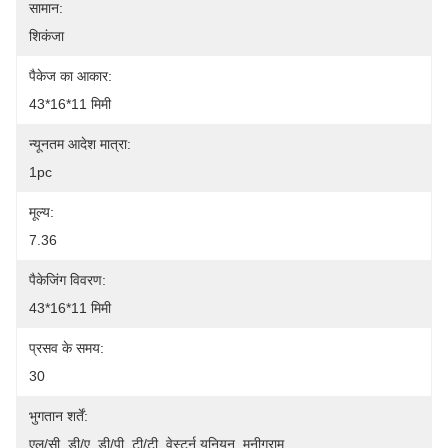
सामान:
शिकंजा
पैकेज का आकार:
43*16*11 मिमी
न्यूनतम आदेश मात्रा:
1pc
मूल्य:
7.36
पैकेजिंग विवरण:
43*16*11 मिमी
प्रसव के समय:
30
भुगतान शर्तें:
एल/सी, डी/ए, डी/पी, टी/टी, वेस्टर्न यूनियन, मनीग्राम